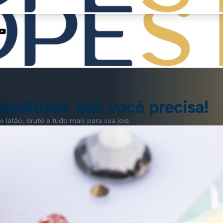
qualidade que você precisa!
 latão, bruto e tudo mais para sua joia.