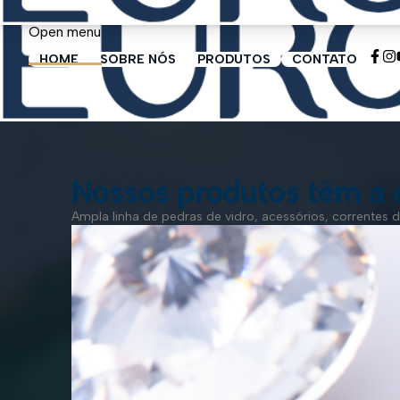
Vector Smart Object-ai.png
Open menu
HOME
SOBRE NÓS
PRODUTOS
CONTATO
ORÇAMENTO
Strass por Metro
Nossos produtos têm a 
Ampla linha de pedras de vidro, acessórios, correntes de